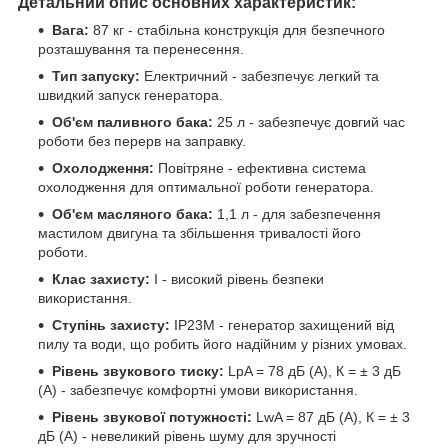
Детальний опис основних характеристик:
Вага:
87 кг - стабільна конструкція для безпечного
розташування та перенесення.
Тип запуску:
Електричний - забезпечує легкий та
швидкий запуск генератора.
Об'єм паливного бака:
25 л - забезпечує довгий час
роботи без перерв на заправку.
Охолодження:
Повітряне - ефективна система
охолодження для оптимальної роботи генератора.
Об'єм масляного бака:
1,1 л - для забезпечення
мастилом двигуна та збільшення тривалості його
роботи.
Клас захисту:
I - високий рівень безпеки
використання.
Ступінь захисту:
IP23M - генератор захищений від
пилу та води, що робить його надійним у різних умовах.
Рівень звукового тиску:
LpA = 78 дБ (А), К = ± 3 дБ
(А) - забезпечує комфортні умови використання.
Рівень звукової потужності:
LwA = 87 дБ (А), К = ± 3
дБ (А) - невеликий рівень шуму для зручності