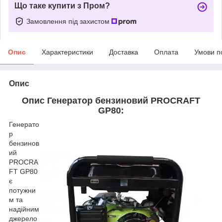
Що таке купити з Пром?
Замовлення під захистом
Опис
Характеристики
Доставка
Оплата
Умови п
Опис
Опис Генератор бензиновий PROCRAFT
GP80:
Генерато
р
бензинов
ий
PROCRA
FT GP80
є
потужни
м та
надійним
джерело