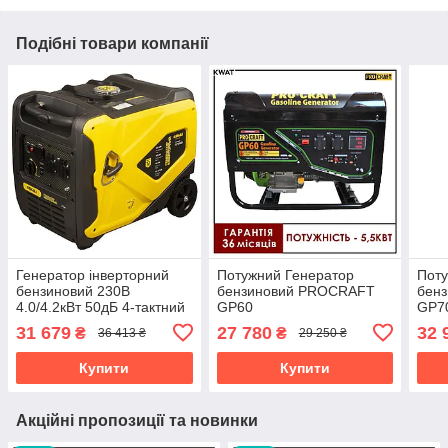
Подібні товари компанії
Генератор інверторний
Потужний Генератор
Поту
бензиновий 230В
бензиновий PROCRAFT
бен
4.0/4.2кВт 50дБ 4-тактний
GP60
GP7
ручний запуск SIGMA
31 679
27 780
32 
₴
₴
36 413 ₴
29 250 ₴
(5710661)
Купити
Купити
Акційні пропозиції та новинки