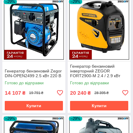
–29%
–29%
Генератор бензиновий
Генератор бензиновий Zegor
інверторний ZEGOR
DIN-OPEN2499 2.5 кВт 220 В
FORT2900-M 2.4 / 2.9 кВт
ручний стартер cepiя
Готово до відправки
Готово до відправки
Professional
14 107
20 240
₴
₴
19 791 ₴
28 395 ₴
Купити
Купити
–29%
–29%