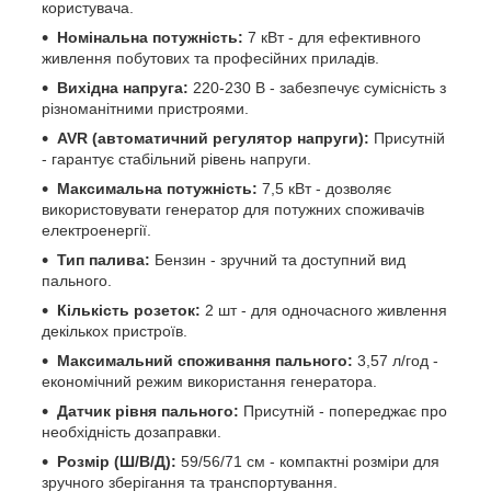
користувача.
Номінальна потужність:
7 кВт - для ефективного
живлення побутових та професійних приладів.
Вихідна напруга:
220-230 В - забезпечує сумісність з
різноманітними пристроями.
AVR (автоматичний регулятор напруги):
Присутній
- гарантує стабільний рівень напруги.
Максимальна потужність:
7,5 кВт - дозволяє
використовувати генератор для потужних споживачів
електроенергії.
Тип палива:
Бензин - зручний та доступний вид
пального.
Кількість розеток:
2 шт - для одночасного живлення
декількох пристроїв.
Максимальний споживання пального:
3,57 л/год -
економічний режим використання генератора.
Датчик рівня пального:
Присутній - попереджає про
необхідність дозаправки.
Розмір (Ш/В/Д):
59/56/71 см - компактні розміри для
зручного зберігання та транспортування.