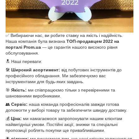
✅ Вибираючи нас, ви робите ставку на якість і надійність.
Наша компанія була визнана
ТОП-продавцем 2022 на
порталі Prom.ua
— це гарантія нашого високого рівня
обслуговування.
🔝 Наші переваги:
🛠️
Широкий асортимент:
від побутових інструментів до
професійного обладнання. Ми забезпечуємо вас
інструментами для будь-яких завдань.
🎯
Якість:
ми співпрацюємо тільки з перевіреними та
шанованими виробниками.
👥
Сервіс:
наша команда професіоналів завжди готова
допомогти у виборі товару та забезпечити швидку доставку.
💰
Ціна:
ми намагаємося запропонувати нашим клієнтам
найвигідніші умови. Постійні акції, знижки та спеціальні
пропозиції роблять покупки ще привабливішими.
🌟
відгуки:
ми пишаємося тим, що наші клієнти залишаються