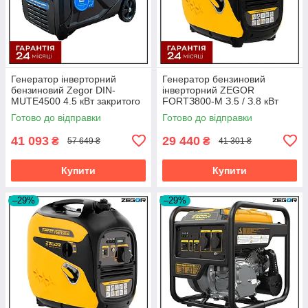
Генератор інверторний
Генератор бензиновий
бензиновий Zegor DIN-
інверторний ZEGOR
MUTE4500 4.5 кВт закритого
FORTЗ800-M З.5 / З.8 кВт
типу 220 В
ручний стартер cepiя
Готово до відправки
Готово до відправки
Professional
41 093
29 440
₴
₴
57 649 ₴
41 301 ₴
Купити
Купити
–29%
–29%