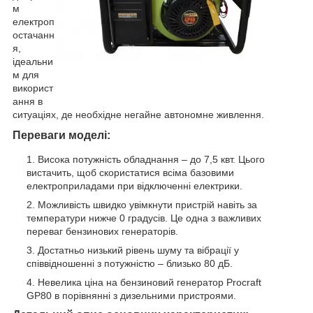
м
електроп
остачанн
я,
ідеальни
м для
використ
ання в
ситуаціях, де необхідне негайне автономне живлення.
Переваги моделі:
Висока потужність обладнання – до 7,5 квт. Цього
вистачить, щоб скористатися всіма базовими
електроприладами при відключенні електрики.
Можливість швидко увімкнути пристрій навіть за
температури нижче 0 градусів. Це одна з важливих
переваг бензинових генераторів.
Достатньо низький рівень шуму та вібрації у
співвідношенні з потужністю – близько 80 дБ.
Невелика ціна на бензиновий генератор Procraft
GP80 в порівнянні з дизельними пристроями.