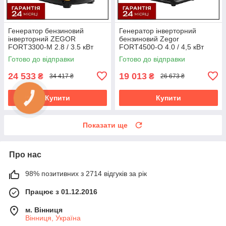
Генератор бензиновий
Генератор інверторний
інверторний ZEGOR
бензиновий Zegor
FORTЗ300-M 2.8 / 3.5 кВт
FORT4500-О 4.0 / 4,5 кВт
ручний стартер cepiя
ручний стартер серія
Готово до відправки
Готово до відправки
Professional
Professional
24 533
19 013
₴
₴
34 417 ₴
26 673 ₴
Купити
Купити
Показати ще
Про нас
98% позитивних з 2714 відгуків за рік
Працює з 01.12.2016
м. Вінниця
Вінниця, Україна