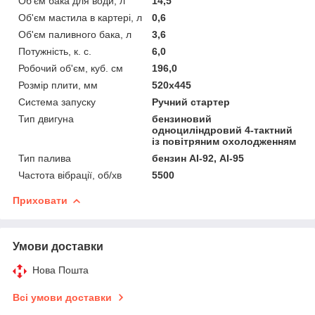
Об'єм бака для води, л
14,5
Об'єм мастила в картері, л
0,6
Об'єм паливного бака, л
3,6
Потужність, к. с.
6,0
Робочий об'єм, куб. см
196,0
Розмір плити, мм
520х445
Система запуску
Ручний стартер
Тип двигуна
бензиновий
одноциліндровий 4-тактний
із повітряним охолодженням
Тип палива
бензин АІ-92, АІ-95
Частота вібрації, об/хв
5500
Приховати
Умови доставки
Нова Пошта
Всі умови доставки