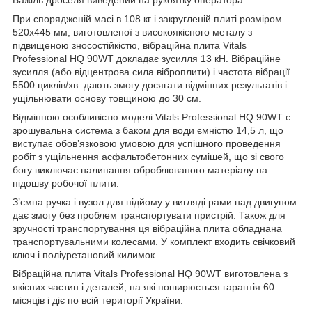
Важіль дроселя виведений на рукоятку оператора.
При спорядженій масі в 108 кг і закругленій плиті розміром
520x445 мм, виготовленої з високоякісного металу з
підвищеною зносостійкістю, вібраційна плита Vitals
Professional HQ 90WT докладає зусилля 13 кН. Вібраційне
зусилля (або відцентрова сила віброплити) і частота вібрації
5500 циклів/хв. дають змогу досягати відмінних результатів і
ущільнювати основу товщиною до 30 см.
Відмінною особливістю моделі Vitals Professional HQ 90WT є
зрошувальна система з баком для води ємністю 14,5 л, що
виступає обов’язковою умовою для успішного проведення
робіт з ущільнення асфальтобетонних сумішей, що зі свого
богу виключає налипання оброблюваного матеріалу на
підошву робочої плити.
З’ємна ручка і вузол для підйому у вигляді рами над двигуном
дає змогу без проблем транспортувати пристрій. Також для
зручності транспортування ця вібраційна плита обладнана
транспортувальними колесами. У комплект входить свічковий
ключ і поліуретановий килимок.
Вібраційна плита Vitals Professional HQ 90WT виготовлена з
якісних частин і деталей, на які поширюється гарантія 60
місяців і діє по всій території України.