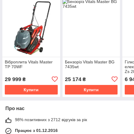
Віброплита Vitals Master
Бензоріз Vitals Master BG
Гілк
TP 70WF
7435wt
елек
Zs 2
29 999
25 174
6 9
₴
₴
Купити
Купити
Про нас
98% позитивних з 2712 відгуків за рік
Працює з 01.12.2016