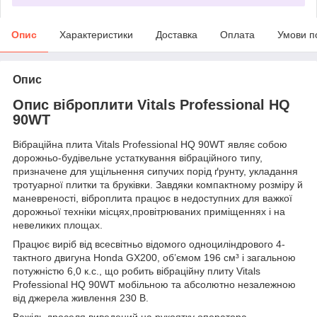
Опис
Характеристики
Доставка
Оплата
Умови п
Опис
Опис віброплити Vitals Professional HQ
90WT
Вібраційна плита Vitals Professional HQ 90WT являє собою
дорожньо-будівельне устаткування вібраційного типу,
призначене для ущільнення сипучих порід ґрунту, укладання
тротуарної плитки та бруківки. Завдяки компактному розміру й
маневреності, віброплита працює в недоступних для важкої
дорожньої техніки місцях,провітрюваних приміщеннях і на
невеликих площах.
Працює виріб від всесвітньо відомого одноциліндрового 4-
тактного двигуна Honda GX200, об’ємом 196 см³ і загальною
потужністю 6,0 к.с., що робить вібраційну плиту Vitals
Professional HQ 90WT мобільною та абсолютно незалежною
від джерела живлення 230 В.