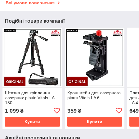
Всі умови повернення
Подібні товари компанії
Штатив для кріплення
Кронштейн для лазерного
Пла
лазерних рівнів Vitals LA
рівня Vitals LA 6
для 
150
LA 4
1 099
359
649
₴
₴
Купити
Купити
Акційні пропозиції та новинки