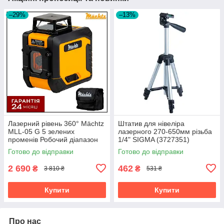
–29%
–13%
Лазерний рівень 360° Mächtz
Штатив для нівеліра
MLL-05 G 5 зелених
лазерного 270-650мм різьба
променів Робочий діапазон
1/4" SIGMA (3727351)
20 м Батарейки
Готово до відправки
Готово до відправки
2 690
462
₴
₴
3 810 ₴
531 ₴
Купити
Купити
Про нас