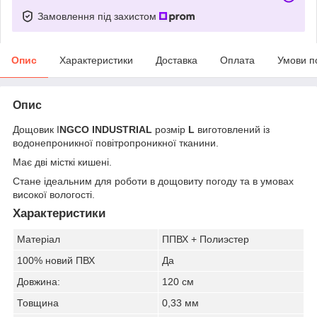
Замовлення під захистом
Опис
Характеристики
Доставка
Оплата
Умови п
Опис
Дощовик I
NGCO INDUSTRIAL
розмір
L
виготовлений із
водонепроникної повітропроникної тканини.
Має дві місткі кишені.
Стане ідеальним для роботи в дощовиту погоду та в умовах
високої вологості.
Характеристики
Матеріал
ППВХ + Полиэстер
100% новий ПВХ
Да
Довжина:
120 см
Товщина
0,33 мм