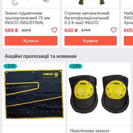
Знімач підшипників
Стрипер автоматичний
Набі
трьохкулачковий 75 мм
багатофункціональний
ING
INGCO INDUSTRIAL
0.2-6 мм2 INGCO
Хром
INDUSTRIAL
Двок
589
640
605
₴
₴
620 ₴
674 ₴
Купити
Купити
Акційні пропозиції та новинки
–13%
–13%
Наколінники захисні