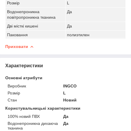
Розмір
L
Водонепроникна
Да
повітропроникна тканина
Дві місткі кишені
Да
Паковання
полиэтилен
Приховати
Характеристики
Основні атрибути
Виробник
INGCO
Розмір
L
Стан
Новий
Користувальницькі характеристики
100% новий ПВХ
Да
Водонепроникна дихаюча
Да
тканина