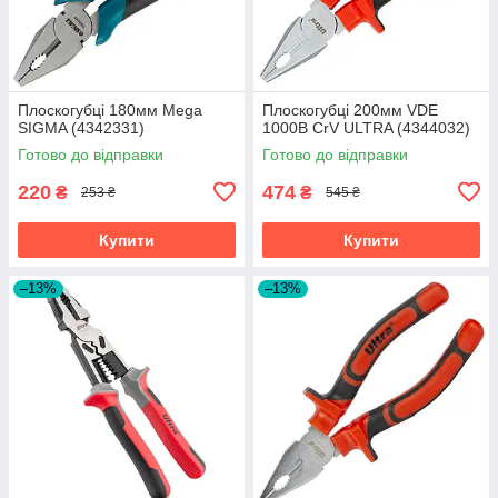
Плоскогубці 180мм Mega
Плоскогубці 200мм VDE
SIGMA (4342331)
1000В CrV ULTRA (4344032)
Готово до відправки
Готово до відправки
220
474
₴
₴
253 ₴
545 ₴
Купити
Купити
–13%
–13%