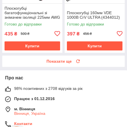
Плоскогубці
багатофункціональні зі
Плоскогубці 160мм VDE
знімачем ізоляції 225мм AWG
1000В CrV ULTRA (4344012)
8, 10, 12, 14, 16 (1.28-
Готово до відправки
Готово до відправки
3.27мм) CrV ULTRA
(4343132)
435
397
₴
₴
500 ₴
456 ₴
Купити
Купити
Показати ще
Про нас
98% позитивних з 2708 відгуків за рік
Працює з 01.12.2016
м. Вінниця
Вінниця, Україна
Контакти