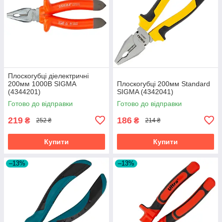
Плоскогубці діелектричні
200мм 1000В SIGMA
Плоскогубці 200мм Standard
(4344201)
SIGMA (4342041)
Готово до відправки
Готово до відправки
219
186
₴
₴
252 ₴
214 ₴
Купити
Купити
–13%
–13%