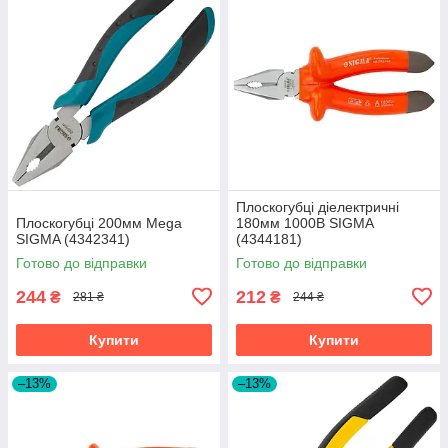
Плоскогубці діелектричні
Плоскогубці 200мм Mega
180мм 1000В SIGMA
SIGMA (4342341)
(4344181)
Готово до відправки
Готово до відправки
244
212
₴
₴
281 ₴
244 ₴
Купити
Купити
–13%
–13%