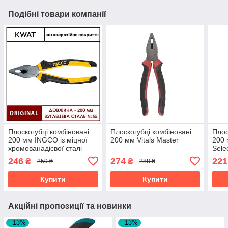
Подібні товари компанії
Плоскогубці комбіновані
Плоскогубці комбіновані
Плос
200 мм INGCO із міцної
200 мм Vitals Master
200
хромованадієвої сталі
Sele
246
274
221
₴
₴
259 ₴
288 ₴
Купити
Купити
Акційні пропозиції та новинки
–13%
–13%