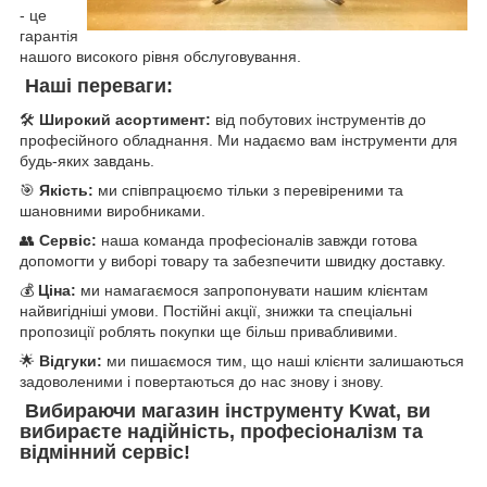
- це
гарантія
нашого високого рівня обслуговування.
Наші переваги:
🛠️
Широкий асортимент:
від побутових інструментів до
професійного обладнання. Ми надаємо вам інструменти для
будь-яких завдань.
🎯
Якість:
ми співпрацюємо тільки з перевіреними та
шановними виробниками.
👥
Сервіс:
наша команда професіоналів завжди готова
допомогти у виборі товару та забезпечити швидку доставку.
💰
Ціна:
ми намагаємося запропонувати нашим клієнтам
найвигідніші умови. Постійні акції, знижки та спеціальні
пропозиції роблять покупки ще більш привабливими.
🌟
Відгуки:
ми пишаємося тим, що наші клієнти залишаються
задоволеними і повертаються до нас знову і знову.
Вибираючи магазин інструменту Kwat, ви
вибираєте надійність, професіоналізм та
відмінний сервіс!