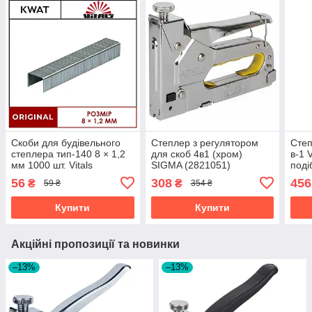
Скоби для будівельного
Степлер з регулятором
Степ
степлера тип-140 8 × 1,2
для скоб 4в1 (хром)
в-1 
мм 1000 шт. Vitals
SIGMA (2821051)
поді
оцинковані з розжареної
Скоб
56
308
456
₴
₴
59 ₴
354 ₴
сталі
скоб
Купити
Купити
Акційні пропозиції та новинки
–13%
–13%