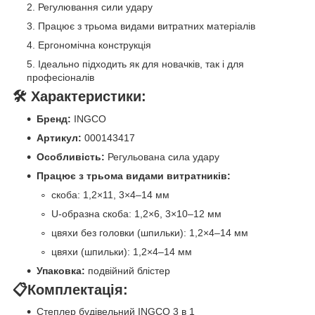
Регулювання сили удару
Працює з трьома видами витратних матеріалів
Ергономічна конструкція
Ідеально підходить як для новачків, так і для
професіоналів
🛠️
Характеристики:
Бренд:
INGCO
Артикул:
000143417
Особливість:
Регульована сила удару
Працює з трьома видами витратників:
скоба: 1,2×11, 3×4–14 мм
U-образна скоба: 1,2×6, 3×10–12 мм
цвяхи без головки (шпильки): 1,2×4–14 мм
цвяхи (шпильки): 1,2×4–14 мм
Упаковка:
подвійний блістер
📋
Комплектація:
Степлер будівельний INGCO 3 в 1