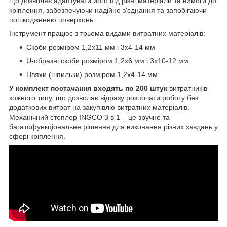
що дозволяє адаптувати його під різні матеріали та вимоги до
кріплення, забезпечуючи надійне з'єднання та запобігаючи
пошкодженню поверхонь.
Інструмент працює з трьома видами витратних матеріалів:
Скоби розміром 1,2х11 мм і 3х4-14 мм
U-образні скоби розміром 1,2х6 мм і 3х10-12 мм
Цвяхи (шпильки) розміром 1,2х4-14 мм
У комплект постачання входять по 200 штук
витратників
кожного типу, що дозволяє відразу розпочати роботу без
додаткових витрат на закупівлю витратних матеріалів.
Механічний степлер INGCO 3 в 1 – це зручне та
багатофункціональне рішення для виконання різних завдань у
сфері кріплення.