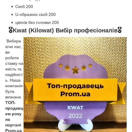
Скоб 200
U-образних скоб 200
цвяхів без головки 200
🎖️
🎖️
Kwat (Kilowat) Вибір професіоналів
Вибира
ючи нас,
ви
робите
ставку на
якість та
надійніст
ь. Наша
компанія
була
визнана
ТОП-
продавц
ем року
на
порталі
Prom.ua