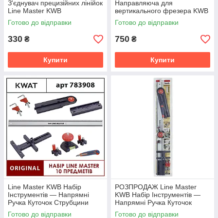
З'єднувач прецизійних лінійок
Направляюча для
Line Master KWB
вертикального фрезера KWB
Готово до відправки
Готово до відправки
330
750
₴
₴
Купити
Купити
Line Master KWB Набір
РОЗПРОДАЖ Line Master
Інструментів — Напрямні
KWB Набір Інструментів —
Ручка Куточок Струбцини
Напрямні Ручка Куточок
Лінійка 800 мм
Струбцини Лінійка 800 мм
Готово до відправки
Готово до відправки