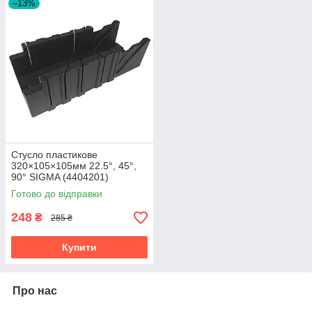
–13%
Стусло пластикове
320×105×105мм 22.5°, 45°,
90° SIGMA (4404201)
Готово до відправки
248
₴
285 ₴
Купити
Про нас