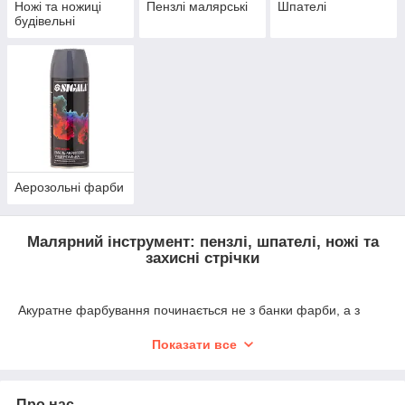
Ножі та ножиці
Пензлі малярські
Шпателі
будівельні
Аерозольні фарби
Малярний інструмент: пензлі, шпателі, ножі та
захисні стрічки
Акуратне фарбування починається не з банки фарби, а з
якісного інструменту. Пензель, що лишає волоски, або
шпатель, який іржавіє, можуть зіпсувати весь результат. У
Показати все
магазині Kwat ми зібрали професійний малярний інвентар,
який допоможе вам зробити ремонт чисто та швидко.
Ми пропонуємо інструменти для всіх етапів: підготовки
Про нас