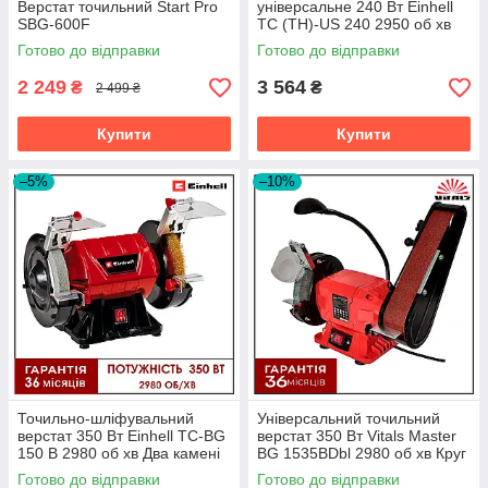
Верстат точильний Start Pro
універсальне 240 Вт Einhell
SBG-600F
TC (TH)-US 240 2950 об хв
Круг Стрічка
Готово до відправки
Готово до відправки
2 249
3 564
₴
₴
2 499 ₴
Купити
Купити
–5%
–10%
Точильно-шліфувальний
Універсальний точильний
верстат 350 Вт Einhell TC-BG
верстат 350 Вт Vitals Master
150 B 2980 об хв Два камені
BG 1535BDbl 2980 об хв Круг
150 x 32 x 20 мм
150 мм Стрічка 50 х 686 мм
Готово до відправки
Готово до відправки