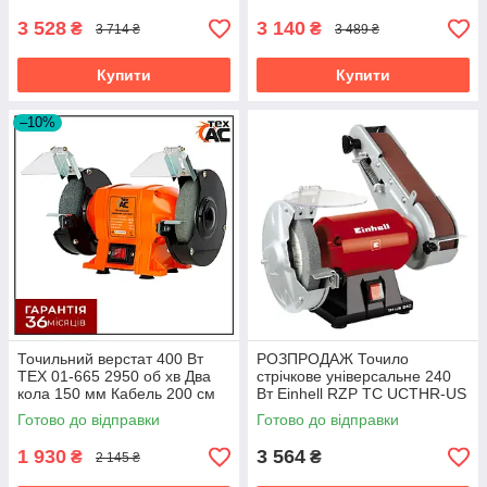
3 528
3 140
₴
₴
3 714 ₴
3 489 ₴
Купити
Купити
–10%
Точильний верстат 400 Вт
РОЗПРОДАЖ Точило
ТEX 01-665 2950 об хв Два
стрічкове універсальне 240
кола 150 мм Кабель 200 см
Вт Einhell RZP TC UCTHR-US
240 2950 об хв Круг Стрічка
Готово до відправки
Готово до відправки
ПОШКОДЖЕНЕ ПАКУВАННЯ
1 930
3 564
₴
₴
2 145 ₴