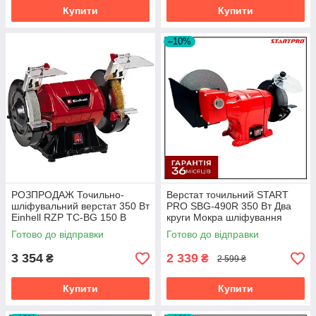
Купити
Купити
–10%
РОЗПРОДАЖ Точильно-
Верстат точильний START
шліфувальний верстат 350 Вт
PRO SBG-490R 350 Вт Два
Einhell RZP TC-BG 150 B
круги Мокра шліфування
2980 об хв Два камені 150 x
Готово до відправки
Готово до відправки
32 x 20 мм ПОШКОДЖЕНЕ
ПАКУВАННЯ
3 354
2 339
₴
₴
2 599 ₴
Купити
Купити