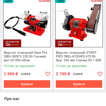
–10%
–10%
Верстат точильний Start Pro
Верстат точильний START
SBG-300FS 150 Вт Гнучкий
PRO SBG-470GRS 470 Вт
вал 10 000 об/хв
Круг 150 мм Стрічка 50 × 686
мм
Готово до відправки
Готово до відправки
1 889
2 789
₴
₴
2 099 ₴
3 099 ₴
Купити
Купити
Про нас