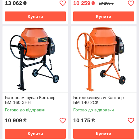
13 062
10 259
₴
₴
10 260 ₴
Купити
Купити
Бетонозмішувач Кентавр
Бетонозмішувач Кентавр
БМ-160-3НН
БМ-140-2СК
Готово до відправки
Готово до відправки
10 909
10 175
₴
₴
Купити
Купити