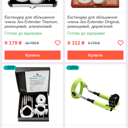
Екстендер для збільшення
Екстендер для збільшення
члена Jes-Extender Titanium,
члена Jes-Extender Original,
ремінцевий, алюмінієвий
ремінцевий, дерев'яний
кейс
футляр для зберігання
Готово до відправки
Готово до відправки
9 179
8 312
₴
₴
10 799 ₴
9 779 ₴
Купити
Купити
–15%
–15%