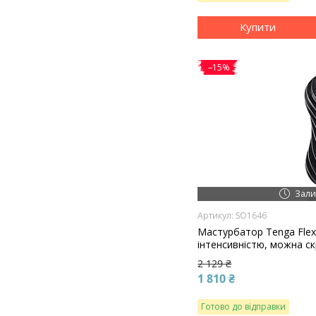
Купити
–15%
Зали
SO1646
Мастурбатор Tenga Flex 
інтенсивністю, можна с
2 129 ₴
1 810 ₴
Готово до відправки