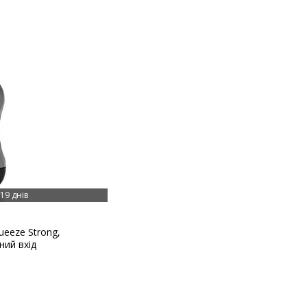
19 днів
ueeze Strong,
ний вхід