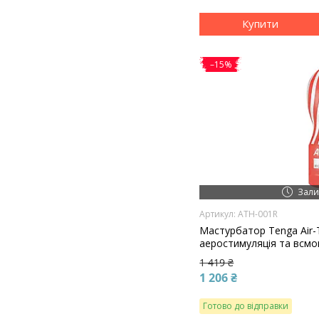
Купити
–15%
Зали
ATH-001R
Мастурбатор Tenga Air-
аеростимуляція та всм
1 419 ₴
1 206 ₴
Готово до відправки