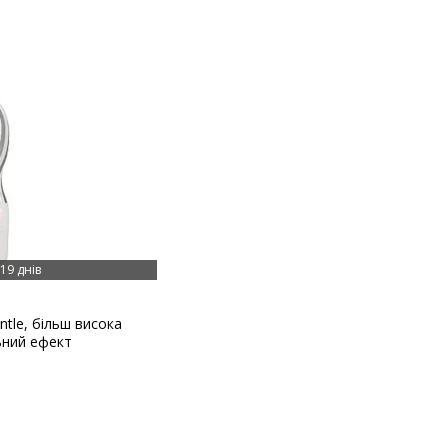
19 днів
tle, більш висока
ьний ефект