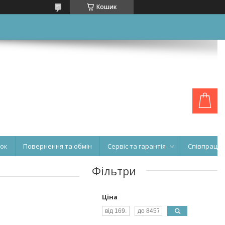
Кошик
нок
Повернення та обмін
Сервіс та гарантія
Співпраця
Фільтри
Ціна