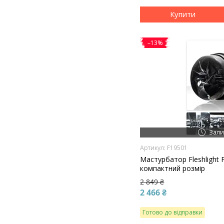
Купити
–13%
Зали
F19501
Мастурбатор Fleshlight Fl
компактний розмір
2 849 ₴
2 466 ₴
Готово до відправки