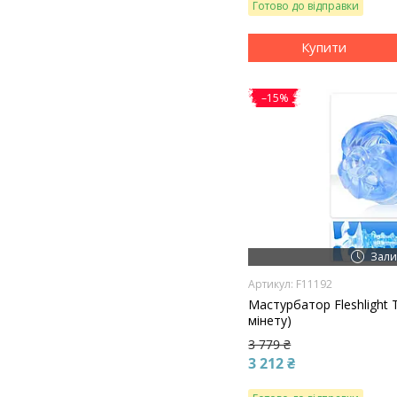
Готово до відправки
Купити
–15%
Зали
F11192
Мастурбатор Fleshlight T
мінету)
3 779 ₴
3 212 ₴