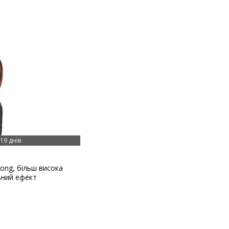
19 днів
ong, більш висока
ьний ефект