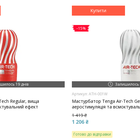
Купити
–15%
шилось 19 днів
Залишилось 
ATH-001W
Tech Regular, вища
Мастурбатор Tenga Air-Tech Gen
октувальний ефект
аеростимуляція та всмоктувал
1 419 ₴
1 206 ₴
Готово до відправки