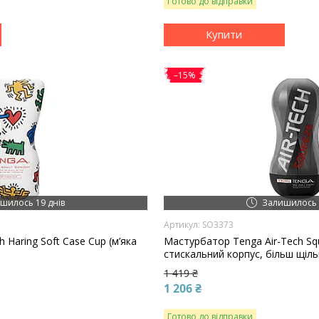
Готово до відправки
Купити
–15%
шилось 19 днів
Залишилось 
SO3373
 Haring Soft Case Cup (м’яка
Мастурбатор Tenga Air-Tech Sq
стискальний корпус, більш щіль
1 419 ₴
1 206 ₴
Готово до відправки