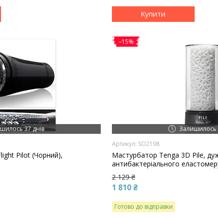
Купити
–15%
шилось 37 днів
Залишилось 
SO2198
ight Pilot (Чорний),
Мастурбатор Tenga 3D Pile, дуж
антибактеріального еластомеру
2 129 ₴
1 810 ₴
Готово до відправки