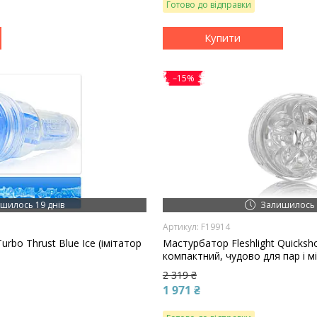
Готово до відправки
Купити
–15%
шилось 19 днів
Залишилось 
F19914
urbo Thrust Blue Ice (імітатор
Мастурбатор Fleshlight Quicksho
компактний, чудово для пар і м
2 319 ₴
1 971 ₴