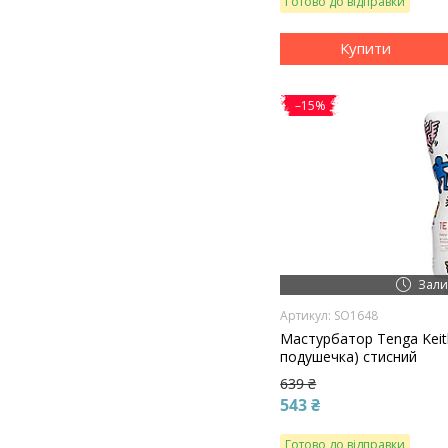
Готово до відправки
Купити
–15%
Зали
SO1648
Мастурбатор Tenga Keith
подушечка) стисний
639 ₴
543 ₴
Готово до відправки