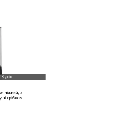
19 днів
е ніжний, з
 зі сріблом