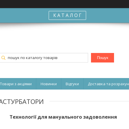
К А Т А Л О Г
Пошук
Товари з акціями
Новинки
Відгуки
Доставка та розраху
АСТУРБАТОРИ
Технології для мануального задоволення