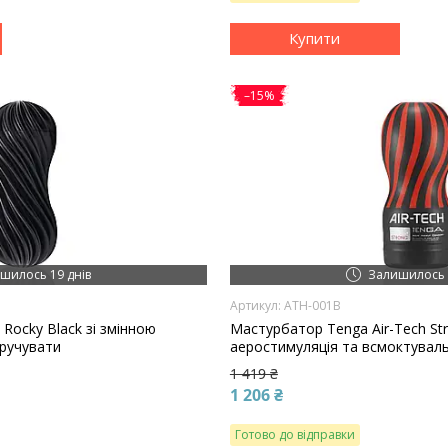
Купити
–15%
шилось 19 днів
Залишилось 
ATH-001B
Rocky Black зі змінною
Мастурбатор Tenga Air-Tech Str
кручувати
аеростимуляція та всмоктувал
1 419 ₴
1 206 ₴
Готово до відправки