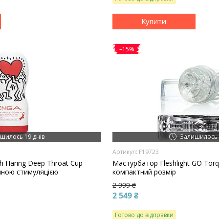
Купити
–15%
шилось 19 днів
Залишилось 
F19723
h Haring Deep Throat Cup
Мастурбатор Fleshlight GO Torq
умною стимуляцією
компактний розмір
2 999 ₴
2 549 ₴
Готово до відправки