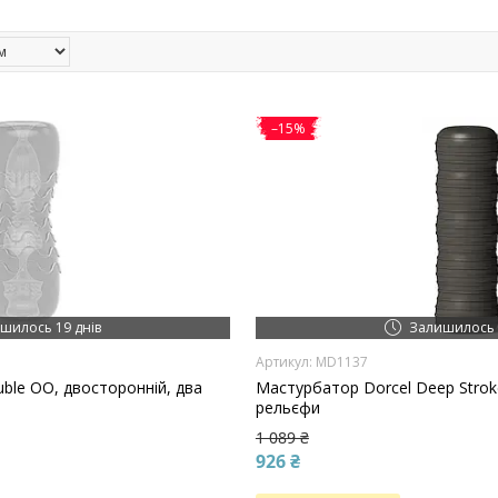
–15%
шилось 19 днів
Залишилось 
MD1137
ble OO, двосторонній, два
Мастурбатор Dorcel Deep Stroke
рельєфи
1 089 ₴
926 ₴