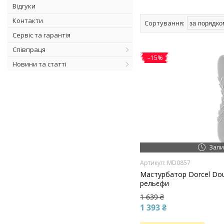
Відгуки
Контакти
Сервіс та гарантія
Співпраця
–15%
Новини та статті
Зали
MD0857
Мастурбатор Dorcel Dou
рельєфи
1 639 ₴
1 393 ₴