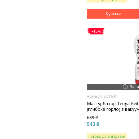
Купити
–15%
Зали
SO1647
Мастурбатор Tenga Keit
(глибоке горло) з ваку
639 ₴
543 ₴
Готово до відправки