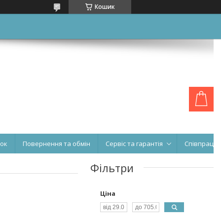
Кошик
нок
Повернення та обмін
Сервіс та гарантія
Співпраця
Фільтри
Ціна