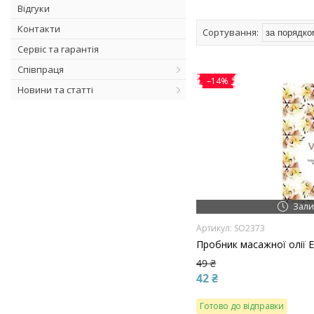
Відгуки
Контакти
Сервіс та гарантія
Співпраця
–14%
Новини та статті
Зали
SO2373
Пробник масажної олії E
49 ₴
42 ₴
Готово до відправки