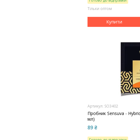
Готово до відправки
Тільки оптом
Купити
SO3402
Пробник Sensuva - Hybri
мл)
89 ₴
Готово до відправки