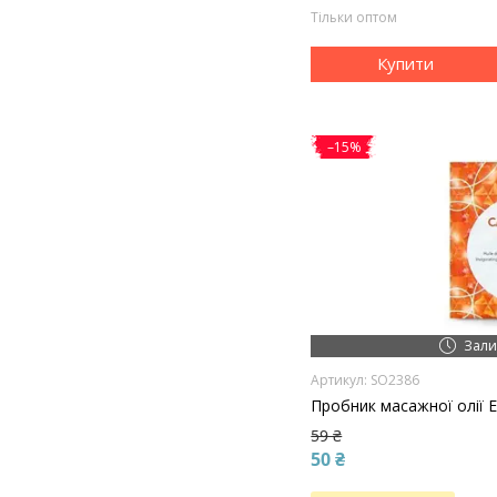
Тільки оптом
Купити
–15%
Зали
SO2386
Пробник масажної олії E
59 ₴
50 ₴