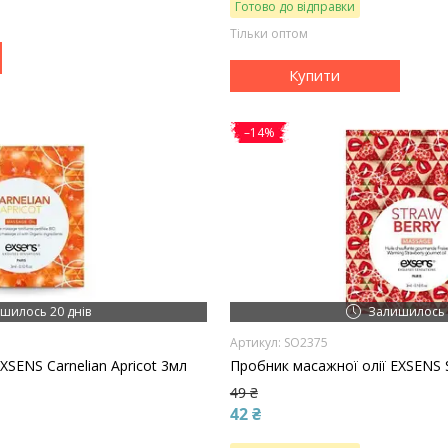
Готово до відправки
Тільки оптом
Купити
–14%
шилось 20 днів
Залишилось 
SO2375
XSENS Carnelian Apricot 3мл
Пробник масажної олії EXSENS 
49 ₴
42 ₴