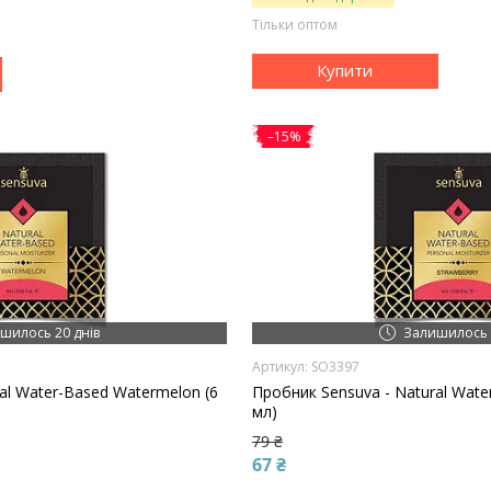
Тільки оптом
Купити
–15%
шилось 20 днів
Залишилось 
SO3397
al Water-Based Watermelon (6
Пробник Sensuva - Natural Water
мл)
79 ₴
67 ₴