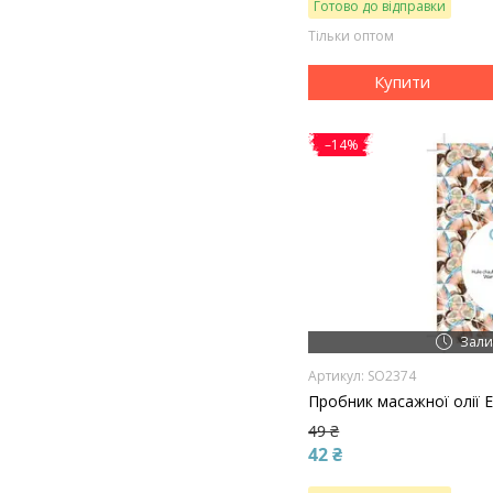
Готово до відправки
Тільки оптом
Купити
–14%
Зали
SO2374
Пробник масажної олії 
49 ₴
42 ₴