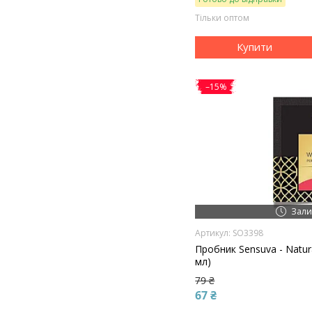
Тільки оптом
Купити
–15%
Зали
SO3398
Пробник Sensuva - Natur
мл)
79 ₴
67 ₴