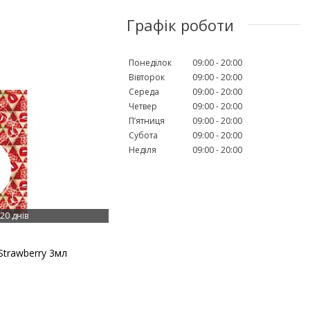
Графік роботи
Понеділок
09:00
20:00
Вівторок
09:00
20:00
Середа
09:00
20:00
Четвер
09:00
20:00
Пʼятниця
09:00
20:00
Субота
09:00
20:00
Неділя
09:00
20:00
20 днів
Strawberry 3мл