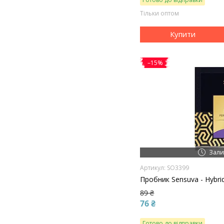
Тільки оптом
Купити
–15%
Зали
SO3399
Пробник Sensuva - Hybrid
89 ₴
76 ₴
Готово до відправки