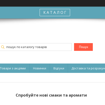
К А Т А Л О Г
Пошук
Товари з акціями
Новинки
Відгуки
Доставка та розраху
Спробуйте нові смаки та аромати