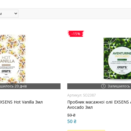
–15%
шилось 20 днів
Залишилось 
SO2387
XSENS Hot Vanilla 3мл
Пробник масажної олії EXSENS An
Avocado 3мл
59 ₴
50 ₴