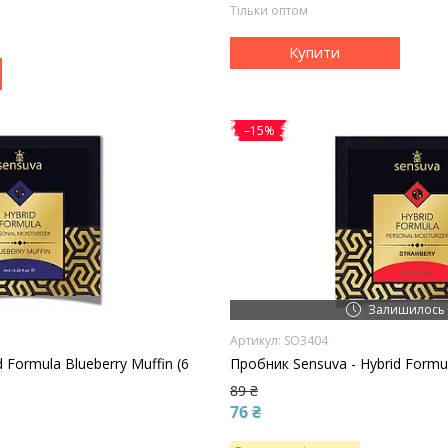
Тільки оптом
Купити
–15%
Залишилось 
SO3404
 Formula Blueberry Muffin (6
Пробник Sensuva - Hybrid Formul
89 ₴
76 ₴