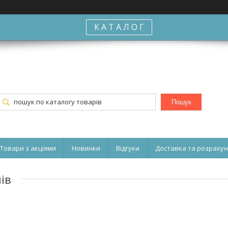
К А Т А Л О Г
Пошук
Товари з акціями
Новинки
Відгуки
Доставка та розраху
ів