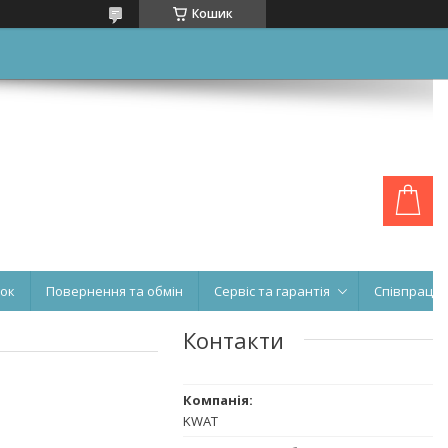
Кошик
нок
Повернення та обмін
Сервіс та гарантія
Співпраця
Контакти
KWAT