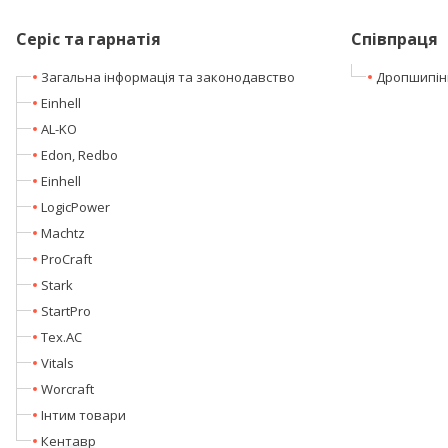
Серіс та гарнатія
Співпраця
Загальна інформація та законодавство
Дропшипін
Einhell
AL-KO
Edon, Redbo
Einhell
LogicPower
Machtz
ProCraft
Stark
StartPro
Tex.AC
Vitals
Worcraft
Інтим товари
Кентавр